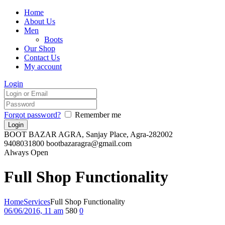
Home
About Us
Men
Boots
Our Shop
Contact Us
My account
Login
Forgot password?
Remember me
BOOT BAZAR AGRA,
Sanjay Place, Agra-282002
9408031800
bootbazaragra@gmail.com
Always Open
Full Shop Functionality
Home
Services
Full Shop Functionality
06/06/2016, 11 am
580
0