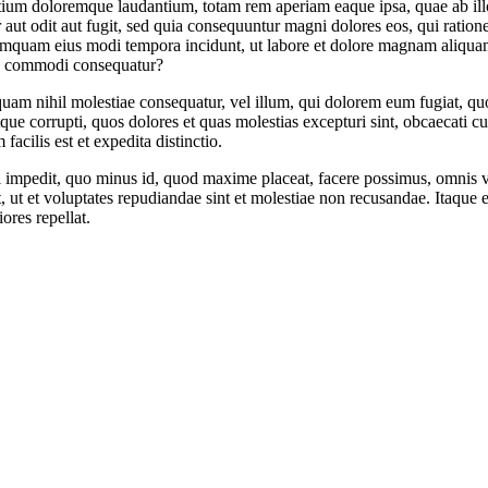
tium doloremque laudantium, totam rem aperiam eaque ipsa, quae ab illo i
aut odit aut fugit, sed quia consequuntur magni dolores eos, qui ratio
on numquam eius modi tempora incidunt, ut labore et dolore magnam ali
 ea commodi consequatur?
 quam nihil molestiae consequatur, vel illum, qui dolorem eum fugiat, qu
ue corrupti, quos dolores et quas molestias excepturi sint, obcaecati cup
acilis est et expedita distinctio.
il impedit, quo minus id, quod maxime placeat, facere possimus, omnis
t, ut et voluptates repudiandae sint et molestiae non recusandae. Itaque e
ores repellat.