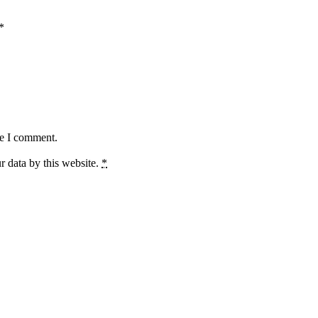
*
me I comment.
r data by this website.
*