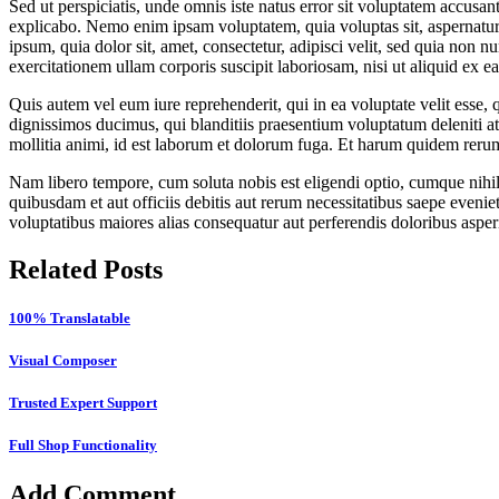
Sed ut perspiciatis, unde omnis iste natus error sit voluptatem accusan
explicabo. Nemo enim ipsam voluptatem, quia voluptas sit, aspernatur 
ipsum, quia dolor sit, amet, consectetur, adipisci velit, sed quia n
exercitationem ullam corporis suscipit laboriosam, nisi ut aliquid ex
Quis autem vel eum iure reprehenderit, qui in ea voluptate velit esse,
dignissimos ducimus, qui blanditiis praesentium voluptatum deleniti atq
mollitia animi, id est laborum et dolorum fuga. Et harum quidem rerum f
Nam libero tempore, cum soluta nobis est eligendi optio, cumque nih
quibusdam et aut officiis debitis aut rerum necessitatibus saepe evenie
voluptatibus maiores alias consequatur aut perferendis doloribus asperi
Related Posts
100% Translatable
Visual Composer
Trusted Expert Support
Full Shop Functionality
Add Comment