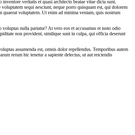
nventore veritatis et quasi architecto beatae vitae dicta sunt,
ne voluptatem sequi nesciunt, neque porro quisquam est, qui dolorem
quam quaerat voluptatem. Ut enim ad minima veniam, quis nostrum
o voluptas nulla pariatur? At vero eos et accusamus et iusto odio
iditate non provident, similique sunt in culpa, qui officia deserunt
 voluptas assumenda est, omnis dolor repellendus. Temporibus autem
arum rerum hic tenetur a sapiente delectus, ut aut reiciendis