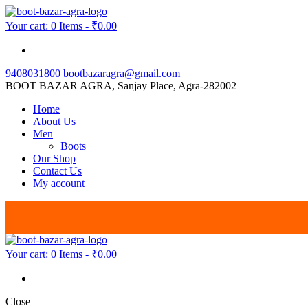
Your cart:
0 Items
-
₹0.00
9408031800
bootbazaragra@gmail.com
BOOT BAZAR AGRA,
Sanjay Place, Agra-282002
Home
About Us
Men
Boots
Our Shop
Contact Us
My account
Your cart:
0 Items
-
₹0.00
Close